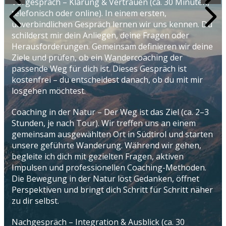
Vorgespräch – Klärung & Vertrauen (ca. 30 Minuten,
telefonisch oder online). In einem ersten,
unverbindlichen Gespräch lernen wir uns kennen. Du
schilderst mir dein Anliegen, deine Fragen oder
Herausforderungen. Gemeinsam definieren wir deine
Ziele und prüfen, ob ein Wandercoaching der
passende Weg für dich ist. Dieses Gespräch ist
kostenfrei – du entscheidest danach, ob du mit mir
losgehen möchtest.
Coaching in der Natur – Der Weg ist das Ziel (ca. 2–3
Stunden, je nach Tour). Wir treffen uns an einem
gemeinsam ausgewählten Ort in Südtirol und starten
unsere geführte Wanderung. Während wir gehen,
begleite ich dich mit gezielten Fragen, aktiven
Impulsen und professionellen Coaching-Methoden.
Die Bewegung in der Natur löst Gedanken, öffnet
Perspektiven und bringt dich Schritt für Schritt näher
zu dir selbst.
Nachgespräch – Integration & Ausblick (ca. 30