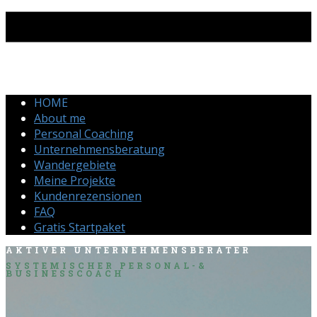
HOME
About me
Personal Coaching
Unternehmensberatung
Wandergebiete
Meine Projekte
Kundenrezensionen
FAQ
Gratis Startpaket
AKTIVER UNTERNEHMENSBERATER
SYSTEMISCHER PE​RSONAL-&
BUSINESSCOACH