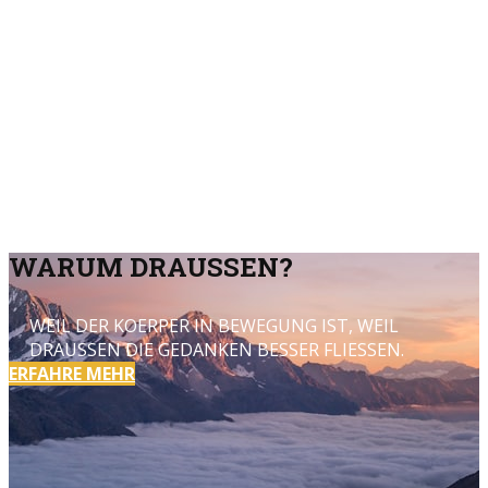
WARUM DRAUSSEN?
W
EIL DER KOERPER IN BEWEGUNG IST, WEIL
DRAUSSEN DIE GEDANK​EN BESSER FLIESSE
N.
ERFAHRE MEHR