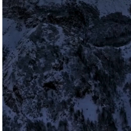
Wer bin ich?
Name: Markus Vaja
Wohnort: Neumarkt (BZ, Italien
)
Alter: 60 Jahre
35 Jahre Erfahrung im Industriesektor
30 Jahre davon als Führungskraft,
3 Jahre Erfahrung im
Ausland
Meine Ausbildungen:
M
aschinenbau u. Wartungstechnik,
AutoCad,
SolidWorks,
Lean, Smed, FMEA, TPM,
Systematischer
Personal- u. Business Coach,
Wanderleiter (WIP)
Meine Werte?
Vertraulichkeit,
Zuverlässigkeit,
Offenheit,