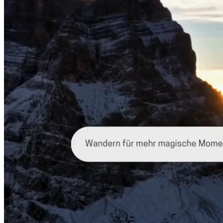
Coaching
Name
Email
Einreichen
Vielen Dank! Deine Nachricht
wurde gesendet.
Deine Nachricht konnte nicht
gesendet werden. Bitte
behebe die Fehler und
versuche es erneut.
ABOUT ME