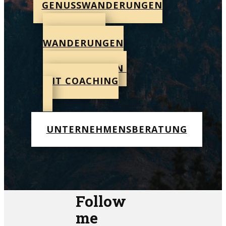
GENUSSWANDERUNGEN
SPORTLICHE
WANDERUNGEN
WANDERUNGEN
MIT COACHING
UNTERNEHMENSBERATUNG
Follow
me